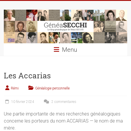
Skip
GénéaSECCHI
to
content
Le
blog
généalogique
de
Menu
Rémi
SECCHI
Les Accarias
Rémi
Généalogie personnelle
10 février 2024
2 commentaires
Une partie importante de mes recherches généalogiques
concerne les porteurs du nom ACCARIAS — le nom de ma
mère.