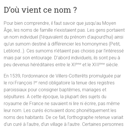
D’où vient ce nom ?
Pour bien comprendre, il faut savoir que jusqu’au Moyen
Âge, les noms de famille n’existaient pas. Les gens portaient
un nom individuel (l’équivalent du prénom d’aujourd’hui) ainsi
qu’un surnom destiné à différencier les homonymes (Petit,
Leblond…). Ces surnoms n’étaient pas choisis par l’intéressé
mais par son entourage. D’abord individuels, ils sont peu à
peu devenus héréditaires entre le XI
et le XIII
siècle.
ème
ème
En 1539, l’ordonnance de Villers-Cotterêts promulguée par
le roi François I
rend obligatoire la tenue des registres
er
paroissiaux pour consigner baptêmes, mariages et
sépultures. A cette époque, la plupart des sujets du
royaume de France ne savaient ni lire ni écrire, pas même
leur nom. Les curés écrivaient donc phonétiquement les
noms des habitants. De ce fait, l’orthographe retenue variait
d’un curé à l’autre, d’un village à l’autre. Certaines personnes