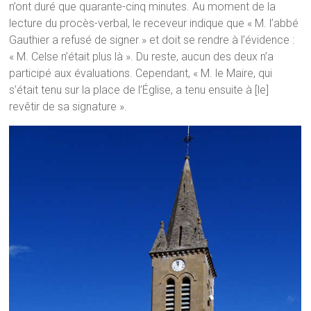
n’ont duré que quarante-cinq minutes. Au moment de la
lecture du procès-verbal, le receveur indique que « M. l’abbé
Gauthier a refusé de signer » et doit se rendre à l’évidence :
« M. Celse n’était plus là ». Du reste, aucun des deux n’a
participé aux évaluations. Cependant, « M. le Maire, qui
s’était tenu sur la place de l’Église, a tenu ensuite à [le]
revêtir de sa signature ».