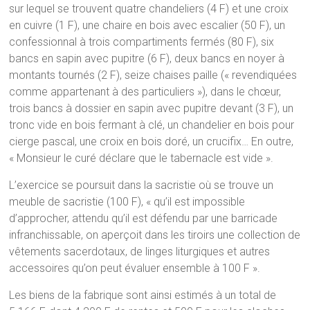
sur lequel se trouvent quatre chandeliers (4 F) et une croix
en cuivre (1 F), une chaire en bois avec escalier (50 F), un
confessionnal à trois compartiments fermés (80 F), six
bancs en sapin avec pupitre (6 F), deux bancs en noyer à
montants tournés (2 F), seize chaises paille (« revendiquées
comme appartenant à des particuliers »), dans le chœur,
trois bancs à dossier en sapin avec pupitre devant (3 F), un
tronc vide en bois fermant à clé, un chandelier en bois pour
cierge pascal, une croix en bois doré, un crucifix… En outre,
« Monsieur le curé déclare que le tabernacle est vide ».
L’exercice se poursuit dans la sacristie où se trouve un
meuble de sacristie (100 F), « qu’il est impossible
d’approcher, attendu qu’il est défendu par une barricade
infranchissable, on aperçoit dans les tiroirs une collection de
vêtements sacerdotaux, de linges liturgiques et autres
accessoires qu’on peut évaluer ensemble à 100 F ».
Les biens de la fabrique sont ainsi estimés à un total de