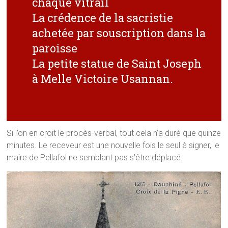
chaque vitrail
La crédence de la sacristie
achetée par souscription dans la
paroisse
La petite statue de Saint Joseph
à Melle Victoire Usannan.
Si l’on en croit le procès-verbal, tout cela n’a duré que quinze
minutes. Le receveur est une nouvelle fois le seul à signer, le
maire de Pellafol ne semblant pas s’être déplacé.