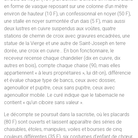
en forme de vasque reposant sur une colonne d’un mètre
environ de hauteur (10 F), un confessionnal en noyer (50 F),
une stalle en noyer surmontée d’un dais (5 F), mais aussi
deux lustres en cuivre suspendus aux voûtes, quatre
stations de chemin de croix avec gravures encadrées, une
statue de la Vierge et une autre de Saint-Joseph en terre
dorée, une croix en cuivre… En bon fonctionnaire, le
receveur recense chaque chandelier (dix en cuivre, dix
autres en bois), compte chaque chaise (90, mais elles
appartiennent « à leurs propriétaires », lui dit-on), différencie
et évalue chaque type de bancs, ceux avec dossier,
agenouilloir et pupitre, ceux sans pupitre, ceux avec
agenouilloir mobile. Le curé indique que le tabernacle ne
contient « qu’un ciboire sans valeur ».
Le décompte se poursuit dans la sacristie, où les placards
(80 F) sont ouverts et laissent apparaître des séries de
chasubles, étoles, manipules, voiles et bourses de cinq
couleurs différentes (35 F), six costumes d’enfant de chœur,