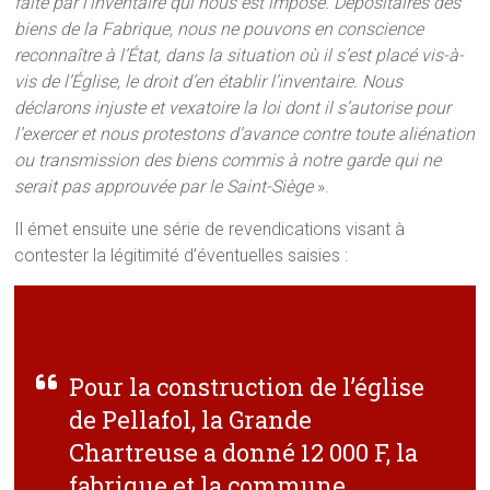
faite par l’inventaire qui nous est imposé. Dépositaires des
biens de la Fabrique, nous ne pouvons en conscience
reconnaître à l’État, dans la situation où il s’est placé vis-à-
vis de l’Église, le droit d’en établir l’inventaire. Nous
déclarons injuste et vexatoire la loi dont il s’autorise pour
l’exercer et nous protestons d’avance contre toute aliénation
ou transmission des biens commis à notre garde qui ne
serait pas approuvée par le Saint-Siège
».
Il émet ensuite une série de revendications visant à
contester la légitimité d’éventuelles saisies :
Pour la construction de l’église
de Pellafol, la Grande
Chartreuse a donné 12 000 F, la
fabrique et la commune