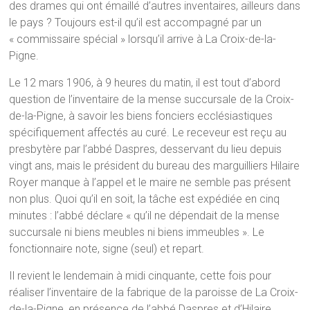
des drames qui ont émaillé d’autres inventaires, ailleurs dans
le pays ? Toujours est-il qu’il est accompagné par un
« commissaire spécial » lorsqu’il arrive à La Croix-de-la-
Pigne.
Le 12 mars 1906, à 9 heures du matin, il est tout d’abord
question de l’inventaire de la mense succursale de la Croix-
de-la-Pigne, à savoir les biens fonciers ecclésiastiques
spécifiquement affectés au curé. Le receveur est reçu au
presbytère par l’abbé Daspres, desservant du lieu depuis
vingt ans, mais le président du bureau des marguilliers Hilaire
Royer manque à l’appel et le maire ne semble pas présent
non plus. Quoi qu’il en soit, la tâche est expédiée en cinq
minutes : l’abbé déclare « qu’il ne dépendait de la mense
succursale ni biens meubles ni biens immeubles ». Le
fonctionnaire note, signe (seul) et repart.
Il revient le lendemain à midi cinquante, cette fois pour
réaliser l’inventaire de la fabrique de la paroisse de La Croix-
de-la-Pigne, en présence de l’abbé Daspres et d’Hilaire