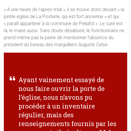
« A une heure de l’après-midi », il se trouve donc devant « la
petite église de La Posterle, qui est fort ancienne » et qui
« paraît appartenir à la commune de Pellafol ». Le curé est
là, le maire aussi. Sans doute désabusé, le fonctionnaire ne
prend même pas la peine de mentionner l’absence du
président du bureau des marguilliers Auguste Celse.
Ayant vainement essayé de
nous faire ouvrir la porte de
l’église, nous n’avons pu
procéder à un inventaire
régulier, mais des
renseignements fournis par les