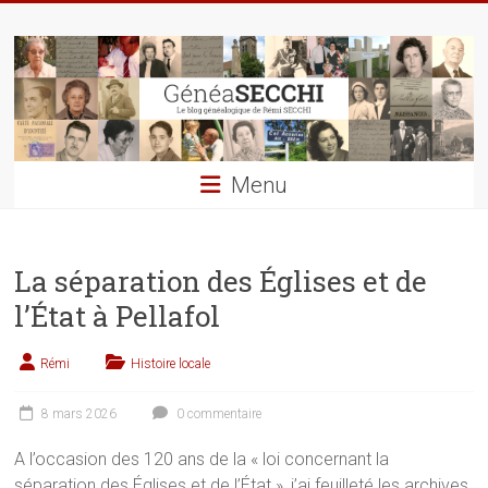
Skip
GénéaSECCHI
to
content
Le
blog
généalogique
de
Menu
Rémi
SECCHI
La séparation des Églises et de
l’État à Pellafol
Rémi
Histoire locale
8 mars 2026
0 commentaire
A l’occasion des 120 ans de la « loi concernant la
séparation des Églises et de l’État », j’ai feuilleté les archives