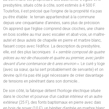
presbytère, situés côte à côte, sont estimés à 4 500 F.
Toutefois, il est précisé que l’origine de la propriété n’a pas
pu être établie : le terrain appartiendrait à la commune
depuis une cinquantaine d’années, sans plus de précision.
On apprend que l’église comprend deux cloches, une chaire
en bois scellée au mur avec escalier et abat-voix, un maître-
autel et deux autels de chapelle en pierre et marbre blanc,
faisant corps avec l’édifice. La description du presbytère,
elle, est des plus laconiques : il «
semble composé de quatre
pièces au rez-de-chaussée et quatre au premier, avec jardin
devant d’une contenance de 6 ares environ
». Le curé y loge
(avec sa sœur, qui lui sert probablement de servante) et on
devine qu’il n’a pas été jugé nécessaire de créer davantage
de tensions en pénétrant dans son domicile…
De son côté, la fabrique détient l’horloge électrique située
dans le clocher et pourvue d’un cadran intérieur et un autre
extérieur (25 F), des fonts baptismaux en pierre avec dais
en bois de noyer (10 F), un bénitier d’entrée en marbre blanc